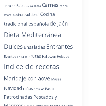
Carnes
Bebidas
Bacalao
calabaza
cocina
Cocina
cocina tradicional
sefardí
de Jaén
tradicional española
Dieta Mediterránea
Dulces
Entrantes
Ensaladas
Frutas
Eventos
Hallowen
Helados
Frituras
Indice de recetas
Maridaje con aove
Masas
Navidad
niños
Pasta
noticias
Patrocinadas
Pescados y
Mariscos
postres
receta de Jaén
picoteo