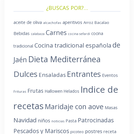
¿BUSCAS POR?…
aperitivos
aceite de oliva
Arroz
Bacalao
alcachofas
Carnes
Bebidas
cocina
calabaza
cocina sefardí
de
Cocina tradicional española
tradicional
Dieta Mediterránea
Jaén
Dulces
Entrantes
Ensaladas
Eventos
Indice de
Frutas
Hallowen
Helados
Frituras
recetas
Maridaje con aove
Masas
Navidad
Patrocinadas
niños
Pasta
noticias
Pescados y Mariscos
postres
receta
picoteo