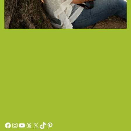
Facebook
Instagram
YouTube
Threads
X
TikTok
Pinterest