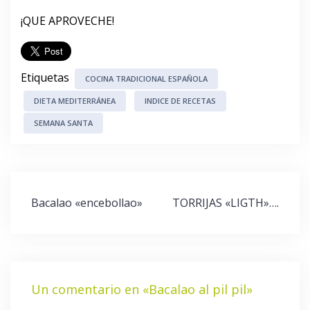
¡QUE APROVECHE!
Etiquetas
COCINA TRADICIONAL ESPAÑOLA
DIETA MEDITERRÁNEA
INDICE DE RECETAS
SEMANA SANTA
Navegación
Bacalao «encebollao»
TORRIJAS «LIGTH»….
de
entradas
Un comentario en «
Bacalao al pil pil
»