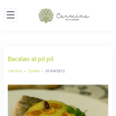
Saltar
al
contenido
Bacalao al pil pil
Carmina
–
Cocina
–
01/04/2012