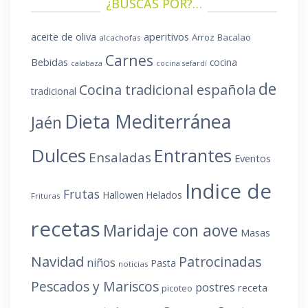
¿BUSCAS POR?…
aperitivos
aceite de oliva
Arroz
Bacalao
alcachofas
Carnes
Bebidas
cocina
calabaza
cocina sefardí
de
Cocina tradicional española
tradicional
Dieta Mediterránea
Jaén
Dulces
Entrantes
Ensaladas
Eventos
Indice de
Frutas
Hallowen
Helados
Frituras
recetas
Maridaje con aove
Masas
Navidad
Patrocinadas
niños
Pasta
noticias
Pescados y Mariscos
postres
receta
picoteo