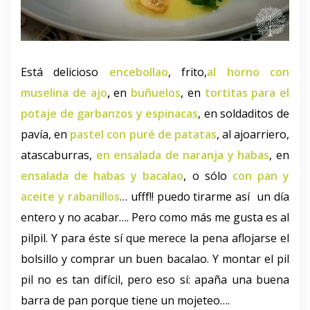
Está delicioso
encebollao
, frito,
al horno con
muselina de ajo
,
en
buñuelos
, en
tortitas para el
potaje de garbanzos y espinacas
, en soldaditos de
pavía, en
pastel con puré de patatas
, al ajoarriero,
atascaburras,
en ensalada de naranja y habas
, en
ensalada de habas y bacalao
, o sólo
con pan y
aceite y rabanillos
… ufff!! puedo tirarme así un día
entero y no acabar…. Pero como más me gusta es al
pilpil. Y para éste sí que merece la pena aflojarse el
bolsillo y comprar un buen bacalao. Y montar el pil
pil no es tan difícil, pero eso sí: apaña una buena
barra de pan porque tiene un mojeteo….