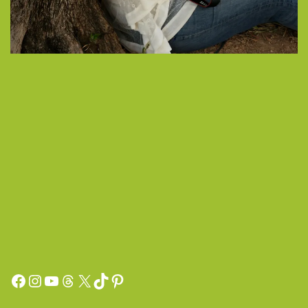
Facebook
Instagram
YouTube
Threads
X
TikTok
Pinterest