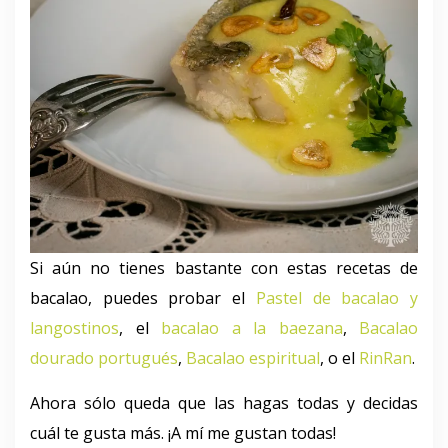
Si aún no tienes bastante con estas recetas de
bacalao, puedes probar el
Pastel de bacalao y
langostinos
, el
bacalao a la baezana
,
Bacalao
dourado portugués
,
Bacalao espiritual
, o el
RinRan
.
Ahora sólo queda que las hagas todas y decidas
cuál te gusta más. ¡A mí me gustan todas!