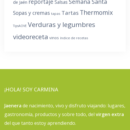
reportaje
Semana Santa
Salsas
de Jaén
Thermomix
Tartas
Sopas y cremas
tapas
Verduras y legumbres
TipsAOVE
videoreceta
vinos
índice de recetas
¡HOLA! SOY CARMINA
Jaenera
de nacimiento, vivo y disfruto viajando: lugares,
gastronomía, productos y sobre todo, del
virgen extra
del que tanto estoy aprendiendo.