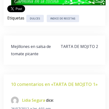
Etiquetas
DULCES
INDICE DE RECETAS
Navegación
Mejillones en salsa de
TARTA DE MOJITO 2
de
tomate picante
entradas
10 comentarios en «
TARTA DE MOJITO 1
»
Lidia Segura
dice:
26/07/2012 a las 4:01 pm