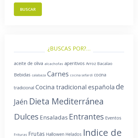
¿BUSCAS POR?…
aperitivos
aceite de oliva
Arroz
Bacalao
alcachofas
Carnes
Bebidas
cocina
calabaza
cocina sefardí
de
Cocina tradicional española
tradicional
Dieta Mediterránea
Jaén
Dulces
Entrantes
Ensaladas
Eventos
Indice de
Frutas
Hallowen
Helados
Frituras