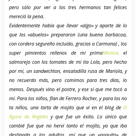
pero sólo por ver a los tres hermanos tan felices
mereció la pena.
Evidentemente había que llevar «algo» y aparte de lo
que los «abuelos» prepararon (una buena barbacoa,
con cordero segureño incluído, gracias a Carmona) , los
super pimientos rellenos de mi prima
Mónica,
el
salmorejo con los tomates de mi tia Lola, pero hecho
por mí, un sandwichton, ensaladilla rusa de Mariola, y
no recuerdo más, pero comimos para tres días, lo
menos. Después vino el postre, y ese sí que me tocó a
mí. Para los niños, flan de Ferrero Rocher, y para los no
ta niños, una tarta de mojito que ví en el blog de
El
Ágora de Ángeles
y que fue un éxito. Lo único que
cambié fue que no herví tanto el mojito, ya que iba
destinada a los adultos, así que un «poquito» de