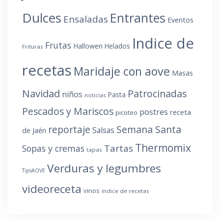
Dulces
Entrantes
Ensaladas
Eventos
Indice de
Frutas
Hallowen
Helados
Frituras
recetas
Maridaje con aove
Masas
Navidad
Patrocinadas
niños
Pasta
noticias
Pescados y Mariscos
postres
receta
picoteo
reportaje
Semana Santa
Salsas
de Jaén
Thermomix
Tartas
Sopas y cremas
tapas
Verduras y legumbres
TipsAOVE
videoreceta
vinos
índice de recetas