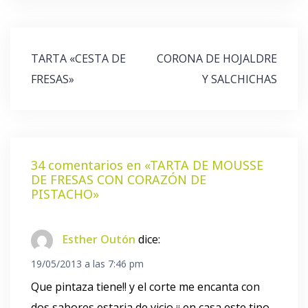
Navegación
TARTA «CESTA DE
CORONA DE HOJALDRE
de
FRESAS»
Y SALCHICHAS
entradas
34 comentarios en «
TARTA DE MOUSSE
DE FRESAS CON CORAZÓN DE
PISTACHO
»
Esther Outón
dice:
19/05/2013 a las 7:46 pm
Que pintaza tiene!! y el corte me encanta con
dos sabores estaria de vicio ¡¡ en casa este tipo