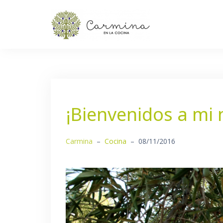
Saltar
al
contenido
¡Bienvenidos a mi 
Carmina
–
Cocina
–
08/11/2016