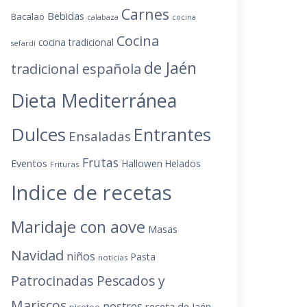
Carnes
Bebidas
Bacalao
calabaza
cocina
Cocina
cocina tradicional
sefardí
de Jaén
tradicional española
Dieta Mediterránea
Dulces
Entrantes
Ensaladas
Frutas
Eventos
Hallowen
Helados
Frituras
Indice de recetas
Maridaje con aove
Masas
Navidad
niños
Pasta
noticias
Patrocinadas
Pescados y
Mariscos
postres
receta de Jaén
picoteo