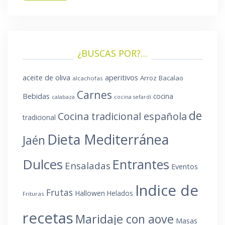
¿BUSCAS POR?…
aperitivos
aceite de oliva
Arroz
Bacalao
alcachofas
Carnes
Bebidas
cocina
calabaza
cocina sefardí
de
Cocina tradicional española
tradicional
Dieta Mediterránea
Jaén
Dulces
Entrantes
Ensaladas
Eventos
Indice de
Frutas
Hallowen
Helados
Frituras
recetas
Maridaje con aove
Masas