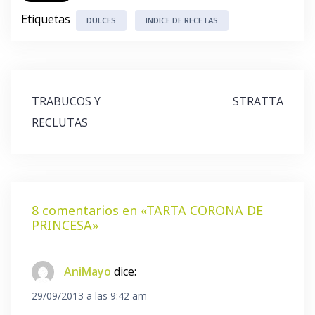
Etiquetas
DULCES
INDICE DE RECETAS
Navegación
TRABUCOS Y
STRATTA
de
RECLUTAS
entradas
8 comentarios en «
TARTA CORONA DE
PRINCESA
»
AniMayo
dice:
29/09/2013 a las 9:42 am