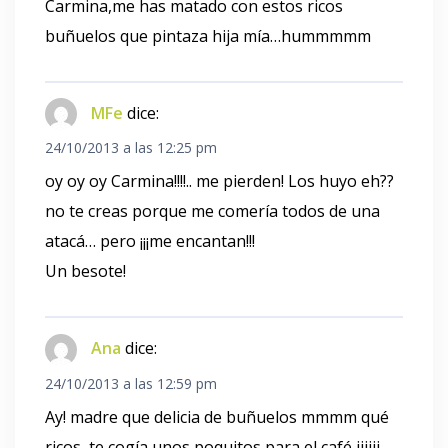
Carmina,me has matado con estos ricos
buñuelos que pintaza hija mía…hummmmm
MFe
dice:
24/10/2013 a las 12:25 pm
oy oy oy Carmina!!!!.. me pierden! Los huyo eh??
no te creas porque me comería todos de una
atacá… pero ¡¡¡me encantan!!!
Un besote!
Ana
dice:
24/10/2013 a las 12:59 pm
Ay! madre que delicia de buñuelos mmmm qué
ricos, te cogía unos poquitos para el café jijiji