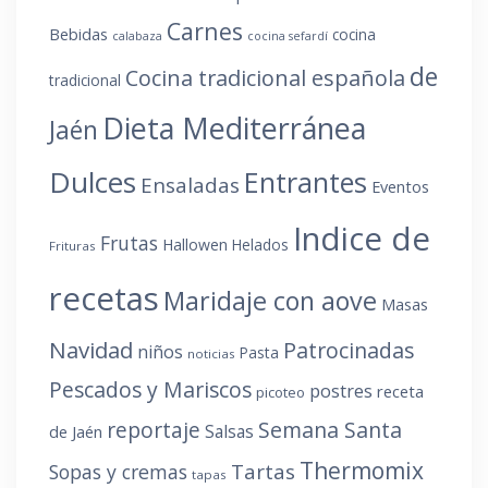
Carnes
Bebidas
cocina
calabaza
cocina sefardí
de
Cocina tradicional española
tradicional
Dieta Mediterránea
Jaén
Dulces
Entrantes
Ensaladas
Eventos
Indice de
Frutas
Hallowen
Helados
Frituras
recetas
Maridaje con aove
Masas
Navidad
Patrocinadas
niños
Pasta
noticias
Pescados y Mariscos
postres
receta
picoteo
reportaje
Semana Santa
Salsas
de Jaén
Thermomix
Tartas
Sopas y cremas
tapas