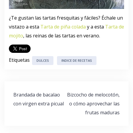
¿Te gustan las tartas fresquitas y fáciles? Échale un
vistazo a esta
Tarta de piña colada
y a esta
Tarta de
mojito
, las reinas de las tartas en verano.
Etiquetas
DULCES
INDICE DE RECETAS
Navegación
Brandada de bacalao
Bizcocho de melocotón,
de
con virgen extra picual
o cómo aprovechar las
entradas
frutas maduras