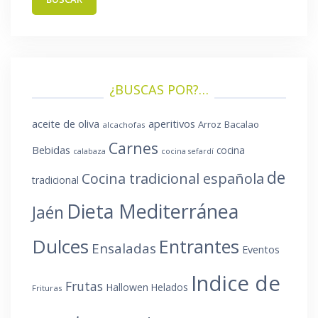
¿BUSCAS POR?…
aperitivos
aceite de oliva
Arroz
Bacalao
alcachofas
Carnes
Bebidas
cocina
calabaza
cocina sefardí
de
Cocina tradicional española
tradicional
Dieta Mediterránea
Jaén
Dulces
Entrantes
Ensaladas
Eventos
Indice de
Frutas
Hallowen
Helados
Frituras