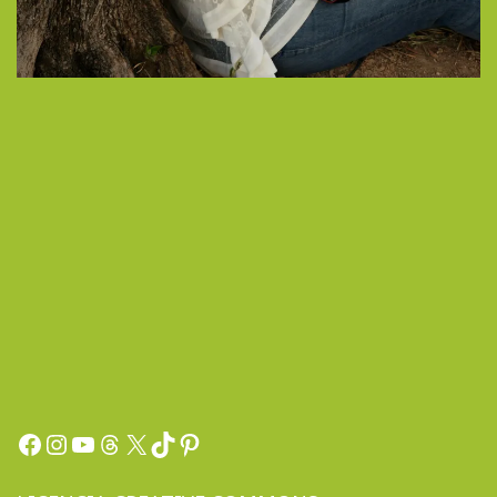
Facebook
Instagram
YouTube
Threads
X
TikTok
Pinterest