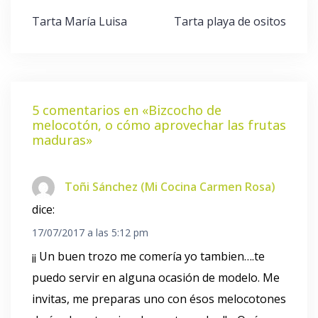
Navegación
Tarta María Luisa
Tarta playa de ositos
de
entradas
5 comentarios en «
Bizcocho de
melocotón, o cómo aprovechar las frutas
maduras
»
Toñi Sánchez (Mi Cocina Carmen Rosa)
dice:
17/07/2017 a las 5:12 pm
¡¡ Un buen trozo me comería yo tambien….te
puedo servir en alguna ocasión de modelo. Me
invitas, me preparas uno con ésos melocotones