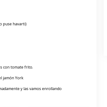
o puse havarti)
s con tomate frito.
el jamón York
imadamente y las vamos enrollando