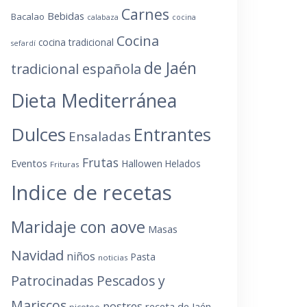
Carnes
Bebidas
Bacalao
calabaza
cocina
Cocina
cocina tradicional
sefardí
de Jaén
tradicional española
Dieta Mediterránea
Dulces
Entrantes
Ensaladas
Frutas
Eventos
Hallowen
Helados
Frituras
Indice de recetas
Maridaje con aove
Masas
Navidad
niños
Pasta
noticias
Patrocinadas
Pescados y
Mariscos
postres
receta de Jaén
picoteo