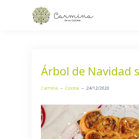
Saltar
al
contenido
Árbol de Navidad 
Carmina
–
Cocina
–
24/12/2020