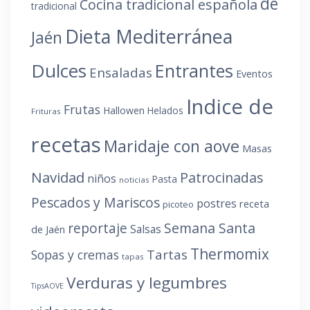
de
Cocina tradicional española
tradicional
Dieta Mediterránea
Jaén
Dulces
Entrantes
Ensaladas
Eventos
Indice de
Frutas
Hallowen
Helados
Frituras
recetas
Maridaje con aove
Masas
Navidad
Patrocinadas
niños
Pasta
noticias
Pescados y Mariscos
postres
receta
picoteo
reportaje
Semana Santa
Salsas
de Jaén
Thermomix
Tartas
Sopas y cremas
tapas
Verduras y legumbres
TipsAOVE