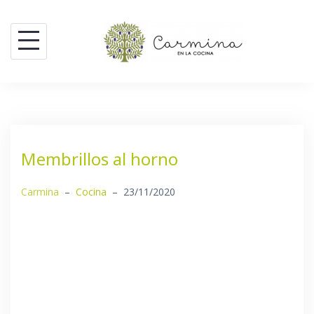
Saltar
al
contenido
Membrillos al horno
Carmina
–
Cocina
–
23/11/2020