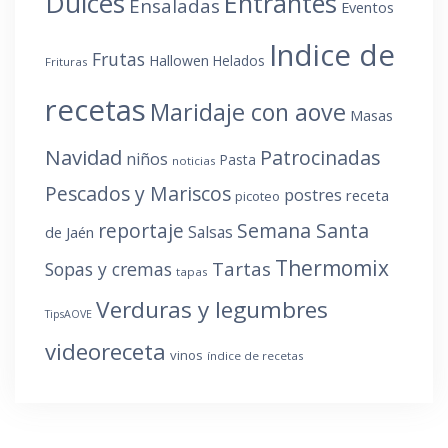
Dulces
Entrantes
Ensaladas
Eventos
Indice de
Frutas
Hallowen
Helados
Frituras
recetas
Maridaje con aove
Masas
Navidad
Patrocinadas
niños
Pasta
noticias
Pescados y Mariscos
postres
receta
picoteo
reportaje
Semana Santa
Salsas
de Jaén
Thermomix
Tartas
Sopas y cremas
tapas
Verduras y legumbres
TipsAOVE
videoreceta
vinos
índice de recetas